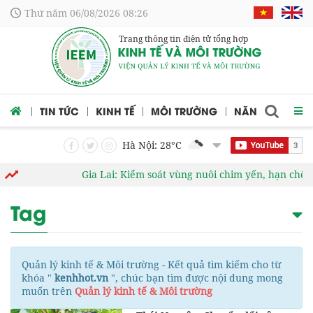
Thứ năm 06/08/2026 08:26
Trang thông tin điện tử tổng hợp
 CỨU
TIN TỨC
KINH TẾ
MÔI TRƯỜNG
NĂNG LƯỢNG
Hà Nội: 28
°C
Gia Lai: Kiểm soát vùng nuôi chim yến, hạn chế tá
Tag
Quản lý kinh tế & Môi trường - Kết quả tìm kiếm cho từ
khóa "
kenhhot.vn
", chúc bạn tìm được nội dung mong
muốn trên
Quản lý kinh tế & Môi trường