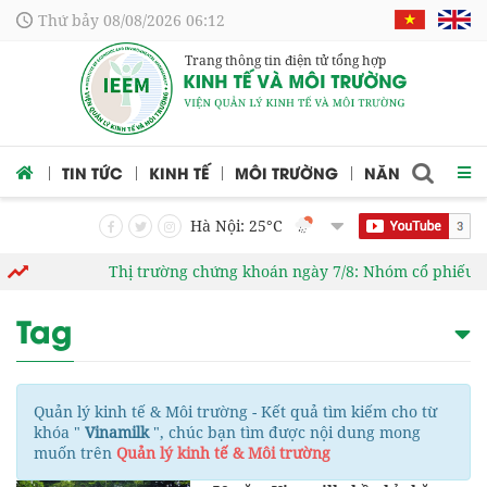
Thứ bảy 08/08/2026 06:12
Trang thông tin điện tử tổng hợp
 CỨU
TIN TỨC
KINH TẾ
MÔI TRƯỜNG
NĂNG LƯỢNG
Hà Nội: 25
°C
Thị trường chứng khoán ngày 7/8: Nhóm cổ phiếu N
Tag
Quản lý kinh tế & Môi trường - Kết quả tìm kiếm cho từ
khóa "
Vinamilk
", chúc bạn tìm được nội dung mong
muốn trên
Quản lý kinh tế & Môi trường