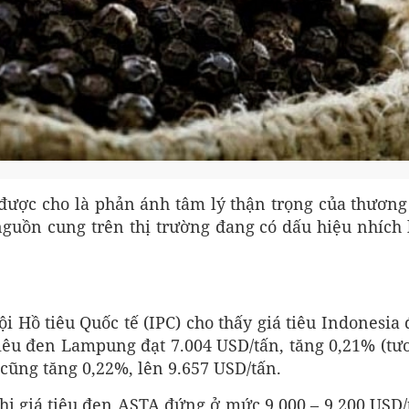
ược cho là phản ánh tâm lý thận trọng của thương 
nguồn cung trên thị trường đang có dấu hiệu nhích 
ội Hồ tiêu Quốc tế (IPC) cho thấy giá tiêu Indonesia
 tiêu đen Lampung đạt 7.004 USD/tấn, tăng 0,21% (tư
cũng tăng 0,22%, lên 9.657 USD/tấn.
 khi giá tiêu đen ASTA đứng ở mức 9.000 – 9.200 USD/