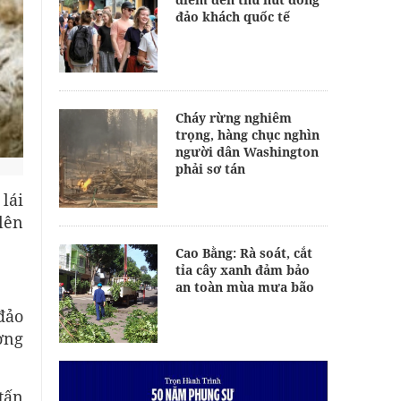
đảo khách quốc tế
Cháy rừng nghiêm
trọng, hàng chục nghìn
người dân Washington
phải sơ tán
lái
lên
Cao Bằng: Rà soát, cắt
tỉa cây xanh đảm bảo
an toàn mùa mưa bão
 đảo
ơng
tấn