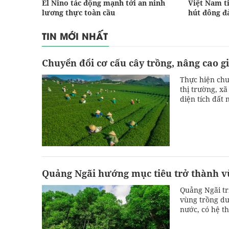
El Nino tác động mạnh tới an ninh
Việt Nam ti
lương thực toàn cầu
hút đông đ
TIN MỚI NHẤT
Chuyển đổi cơ cấu cây trồng, nâng cao gi
Thực hiện chu
thị trường, x
diện tích đất
trị sản xuất v
Quảng Ngãi hướng mục tiêu trở thành vù
Quảng Ngãi tr
vùng trồng dư
nước, có hệ th
xuất, chế biế