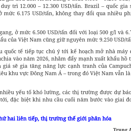
duy trì 12.000 – 12.300 USD/tấn. Brazil – quốc gia 
 ở mức 6.175 USD/tấn, không thay đổi qua nhiều ph
ang, ở mức 6.500 USD/tấn đối với loại 500 g/l và 6.
 khẩu của Việt Nam cũng giữ nguyên mức 9.250 USD/tấ
êu quốc tế tiếp tục chú ý tới kế hoạch mở nhà máy 
uchia vào năm 2026, nhằm đẩy mạnh xuất khẩu hồ t
giá sẽ gia tăng năng lực cạnh tranh của Campuch
tiêu khu vực Đông Nam Á – trong đó Việt Nam vẫn là 
hiều yếu tố khó lường, các thị trường được dự báo
tới, đặc biệt khi nhu cầu cuối năm bước vào giai đ
ứ hai liên tiếp, thị trường thế giới phân hóa
Trung 