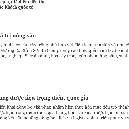
ếp tục là điểm đến thu
ảo khách quốc tế
á trị nông sản
yển đổi cơ cấu cây trồng phù hợp với điều kiện tự nhiên và nhu c
ã Mường Cơi (tỉnh Sơn La) đang nâng cao hiệu quả canh tác trên n
 nông nghiệp. Việc đa dạng hóa cây trồng góp phần tăng năng suất,
à cải thiện thu nhập cho người dân.
ng dược liệu trọng điểm quốc gia
iển khai đồng bộ giải pháp nhằm hiện thực hóa mục tiêu trở thàn
ợc liệu trọng điểm quốc gia, trung tâm sản xuất dược liệu lớn của
ống kết cấu hạ tầng đồng bộ, dịch vụ logistics phát triển phục vụ 
n và phân phối sản phẩm dược liệu.