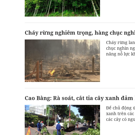
Cháy rừng nghiêm trọng, hàng chục ngh
Cháy rừng lan
chục nghìn ng
năng nỗ lực k
Cao Bằng: Rà soát, cắt tỉa cây xanh đả
Để chủ động ứ
xanh trên các
các cây có ngu
gây ra.