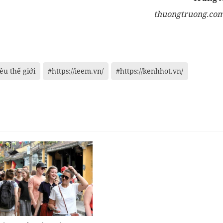
thuongtruong.com
iêu thế giới
#https://ieem.vn/
#https://kenhhot.vn/