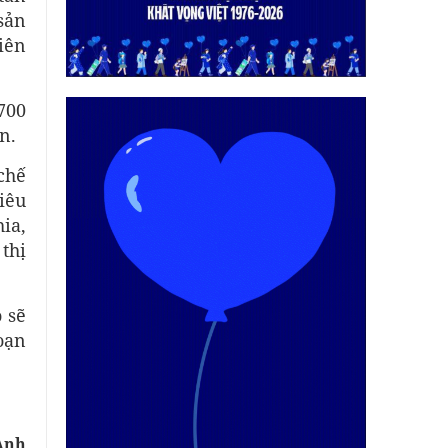
sản
iên
700
n.
chế
iêu
ia,
thị
 sẽ
oạn
Anh