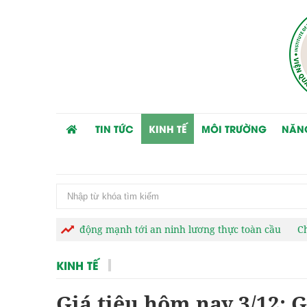
TIN TỨC
KINH TẾ
MÔI TRƯỜNG
NĂN
động mạnh tới an ninh lương thực toàn cầu
Chuyển đổi cơ cấu câ
KINH TẾ
Giá tiêu hôm nay 3/12: G