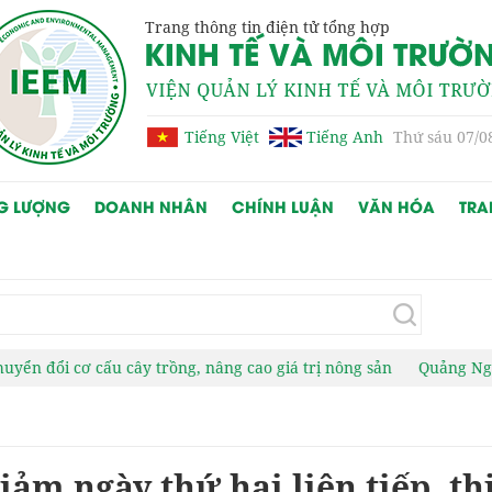
Trang thông tin điện tử tổng hợp
Tiếng Việt
Tiếng Anh
Thứ sáu 07/0
G LƯỢNG
DOANH NHÂN
CHÍNH LUẬN
VĂN HÓA
TRA
y trồng, nâng cao giá trị nông sản
Quảng Ngãi hướng mục tiêu 
iảm ngày thứ hai liên tiếp, th