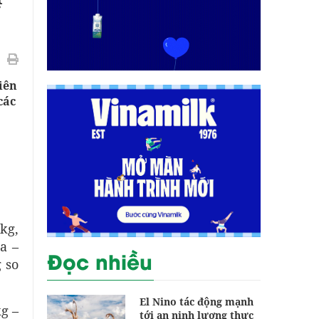
iên
các
kg,
a –
Đọc nhiều
 so
El Nino tác động mạnh
g –
tới an ninh lương thực