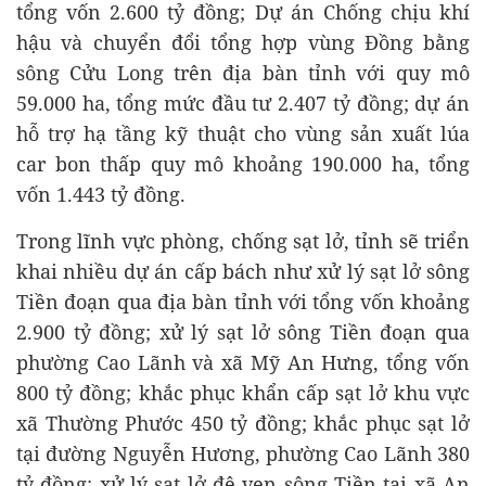
tổng vốn 2.600 tỷ đồng; Dự án Chống chịu khí
hậu và chuyển đổi tổng hợp vùng Đồng bằng
sông Cửu Long trên địa bàn tỉnh với quy mô
59.000 ha, tổng mức đầu tư 2.407 tỷ đồng; dự án
hỗ trợ hạ tầng kỹ thuật cho vùng sản xuất lúa
car bon thấp quy mô khoảng 190.000 ha, tổng
vốn 1.443 tỷ đồng.
Trong lĩnh vực phòng, chống sạt lở, tỉnh sẽ triển
khai nhiều dự án cấp bách như xử lý sạt lở sông
Tiền đoạn qua địa bàn tỉnh với tổng vốn khoảng
2.900 tỷ đồng; xử lý sạt lở sông Tiền đoạn qua
phường Cao Lãnh và xã Mỹ An Hưng, tổng vốn
800 tỷ đồng; khắc phục khẩn cấp sạt lở khu vực
xã Thường Phước 450 tỷ đồng; khắc phục sạt lở
tại đường Nguyễn Hương, phường Cao Lãnh 380
tỷ đồng; xử lý sạt lở đê ven sông Tiền tại xã An