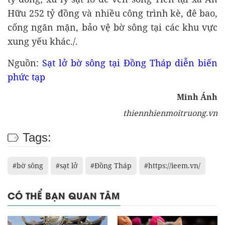
Hữu 252 tỷ đồng và nhiều công trình kè, đê bao,
cống ngăn mặn, bảo vệ bờ sông tại các khu vực
xung yếu khác./.
Nguồn:
Sạt lở bờ sông tại Đồng Tháp diễn biến
phức tạp
Minh Ánh
thiennhienmoitruong.vn
Tags:
#bờ sông
#sạt lở
#Đồng Tháp
#https://ieem.vn/
CÓ THỂ BẠN QUAN TÂM