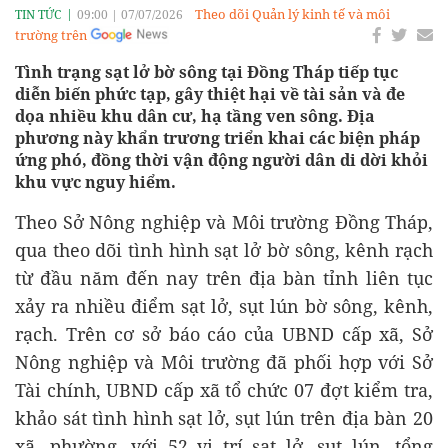
Theo dõi Quản lý kinh tế và môi
TIN TỨC
09:00
|
07/07/2026
trường trên
Tình trạng sạt lở bờ sông tại Đồng Tháp tiếp tục
diễn biến phức tạp, gây thiệt hại về tài sản và đe
dọa nhiều khu dân cư, hạ tầng ven sông. Địa
phương này khẩn trương triển khai các biện pháp
ứng phó, đồng thời vận động người dân di dời khỏi
khu vực nguy hiểm.
Theo Sở Nông nghiệp và Môi trường Đồng Tháp,
qua theo dõi tình hình sạt lở bờ sông, kênh rạch
từ đầu năm đến nay trên địa bàn tỉnh liên tục
xảy ra nhiều điểm sạt lở, sụt lún bờ sông, kênh,
rạch. Trên cơ sở báo cáo của UBND cấp xã, Sở
Nông nghiệp và Môi trường đã phối hợp với Sở
Tài chính, UBND cấp xã tổ chức 07 đợt kiểm tra,
khảo sát tình hình sạt lở, sụt lún trên địa bàn 20
xã, phường, với 52 vị trí sạt lở, sụt lún, tổng