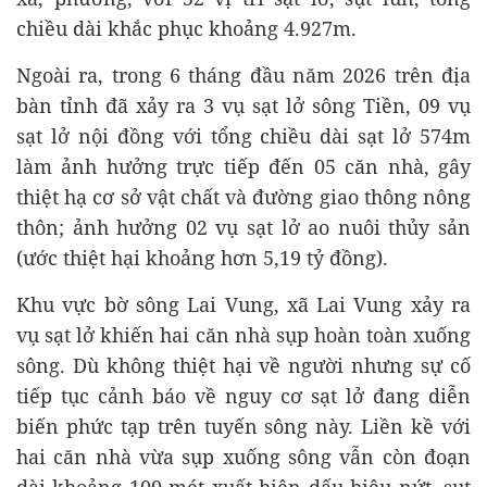
chiều dài khắc phục khoảng 4.927m.
Ngoài ra, trong 6 tháng đầu năm 2026 trên địa
bàn tỉnh đã xảy ra 3 vụ sạt lở sông Tiền, 09 vụ
sạt lở nội đồng với tổng chiều dài sạt lở 574m
làm ảnh hưởng trực tiếp đến 05 căn nhà, gây
thiệt hạ cơ sở vật chất và đường giao thông nông
thôn; ảnh hưởng 02 vụ sạt lở ao nuôi thủy sản
(ước thiệt hại khoảng hơn 5,19 tỷ đồng).
Khu vực bờ sông Lai Vung, xã Lai Vung xảy ra
vụ sạt lở khiến hai căn nhà sụp hoàn toàn xuống
sông. Dù không thiệt hại về người nhưng sự cố
tiếp tục cảnh báo về nguy cơ sạt lở đang diễn
biến phức tạp trên tuyến sông này. Liền kề với
hai căn nhà vừa sụp xuống sông vẫn còn đoạn
dài khoảng 100 mét xuất hiện dấu hiệu nứt, sụt