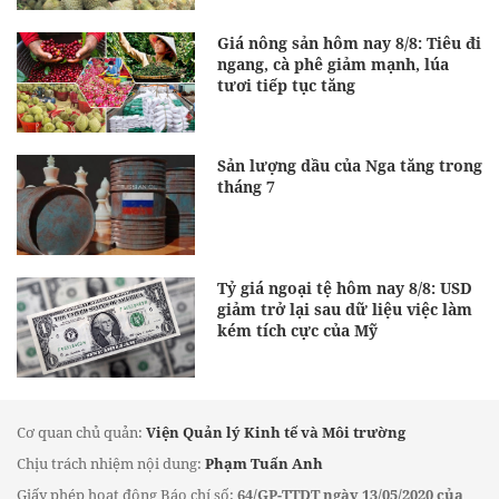
Giá nông sản hôm nay 8/8: Tiêu đi
ngang, cà phê giảm mạnh, lúa
tươi tiếp tục tăng
Sản lượng dầu của Nga tăng trong
tháng 7
Tỷ giá ngoại tệ hôm nay 8/8: USD
giảm trở lại sau dữ liệu việc làm
kém tích cực của Mỹ
Cơ quan chủ quản:
Viện Quản lý Kinh tế và Môi trường
Chịu trách nhiệm nội dung:
Phạm Tuấn Anh
Giấy phép hoạt động Báo chí số:
64/GP-TTDT ngày 13/05/2020 của