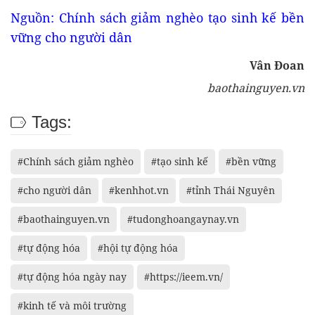
Nguồn: Chính sách giảm nghèo tạo sinh kế bền
vững cho người dân
Vân Đoan
baothainguyen.vn
Tags:
#Chính sách giảm nghèo
#tạo sinh kế
#bền vững
#cho người dân
#kenhhot.vn
#tỉnh Thái Nguyên
#baothainguyen.vn
#tudonghoangaynay.vn
#tự động hóa
#hội tự động hóa
#tự động hóa ngày nay
#https://ieem.vn/
#kinh tế và môi trường