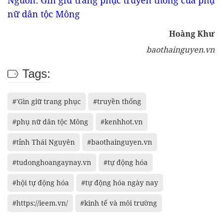
nữ dân tộc Mông
Hoàng Khư
baothainguyen.vn
Tags:
#'Gìn giữ trang phục
#truyền thống
#phụ nữ dân tộc Mông
#kenhhot.vn
#tỉnh Thái Nguyên
#baothainguyen.vn
#tudonghoangaynay.vn
#tự động hóa
#hội tự động hóa
#tự động hóa ngày nay
#https://ieem.vn/
#kinh tế và môi trường