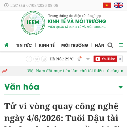
Thứ sáu 07/08/2026 09:06
Trang thông tin điện tử tổng hợp
 CỨU
TIN TỨC
KINH TẾ
MÔI TRƯỜNG
NĂNG LƯỢNG
Hà Nội: 29
°C
Việt Nam đặt mục tiêu làm chủ tối thiểu 10 công nghệ lõi
Văn hóa
Tử vi vòng quay công nghệ
ngày 4/6/2026: Tuổi Dậu tài