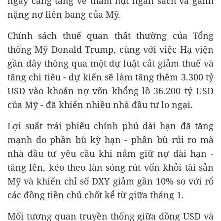
ngày càng tăng về thâm hụt ngân sách và gánh
nặng nợ liên bang của Mỹ.
Chính sách thuế quan thất thường của Tổng
thống Mỹ Donald Trump, cùng với việc Hạ viện
gần đây thông qua một dự luật cắt giảm thuế và
tăng chi tiêu - dự kiến sẽ làm tăng thêm 3.300 tỷ
USD vào khoản nợ vốn khổng lồ 36.200 tỷ USD
của Mỹ - đã khiến nhiều nhà đầu tư lo ngại.
Lợi suất trái phiếu chính phủ dài hạn đã tăng
mạnh do phần bù kỳ hạn - phần bù rủi ro mà
nhà đầu tư yêu cầu khi nắm giữ nợ dài hạn -
tăng lên, kéo theo làn sóng rút vốn khỏi tài sản
Mỹ và khiến chỉ số DXY giảm gần 10% so với rổ
các đồng tiền chủ chốt kể từ giữa tháng 1.
Mối tương quan truyền thống giữa đồng USD và