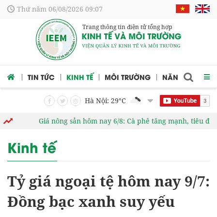
Thứ năm 06/08/2026 09:07
Trang thông tin điện tử tổng hợp
 CỨU
TIN TỨC
KINH TẾ
MÔI TRƯỜNG
NĂNG LƯỢNG
Hà Nội: 29
°C
Giá nông sản hôm nay 6/8: Cà phê tăng mạnh, tiêu đi ngang,
Kinh tế
Tỷ giá ngoại tệ hôm nay 9/7:
Đồng bạc xanh suy yếu