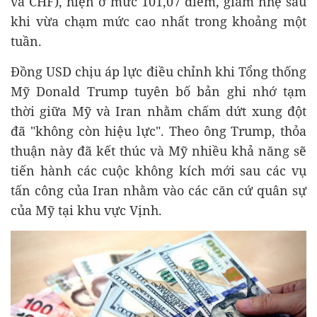
và CHF), hiện ở mức 101,07 điểm, giảm nhẹ sau
khi vừa chạm mức cao nhất trong khoảng một
tuần.
Đồng USD chịu áp lực điều chỉnh khi Tổng thống
Mỹ Donald Trump tuyên bố bản ghi nhớ tạm
thời giữa Mỹ và Iran nhằm chấm dứt xung đột
đã "không còn hiệu lực". Theo ông Trump, thỏa
thuận này đã kết thúc và Mỹ nhiều khả năng sẽ
tiến hành các cuộc không kích mới sau các vụ
tấn công của Iran nhằm vào các căn cứ quân sự
của Mỹ tại khu vực Vịnh.