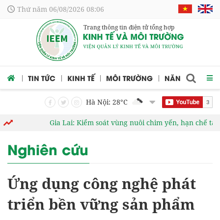
Thứ năm 06/08/2026 08:06
Trang thông tin điện tử tổng hợp
 CỨU
TIN TỨC
KINH TẾ
MÔI TRƯỜNG
NĂNG LƯỢNG
Hà Nội: 28
°C
Gia Lai: Kiểm soát vùng nuôi chim yến, hạn chế tác độn
Nghiên cứu
Ứng dụng công nghệ phát
triển bền vững sản phẩm