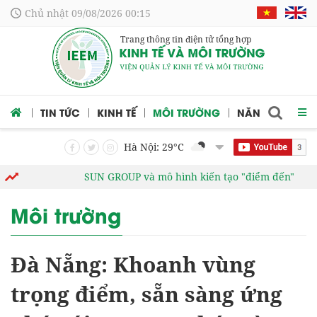
Chủ nhật 09/08/2026 00:15
Trang thông tin điện tử tổng hợp
 CỨU
TIN TỨC
KINH TẾ
MÔI TRƯỜNG
NĂNG LƯỢNG
Hà Nội: 29
°C
SUN GROUP và mô hình kiến tạo "điểm đến"
Tử vi
Môi trường
Đà Nẵng: Khoanh vùng
trọng điểm, sẵn sàng ứng