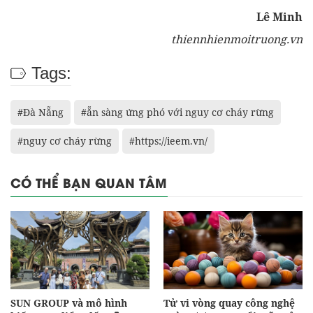
Lê Minh
thiennhienmoitruong.vn
Tags:
#Đà Nẵng
#ẵn sàng ứng phó với nguy cơ cháy rừng
#nguy cơ cháy rừng
#https://ieem.vn/
CÓ THỂ BẠN QUAN TÂM
SUN GROUP và mô hình
Tử vi vòng quay công nghệ