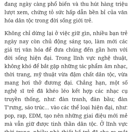
đang ngày càng phổ biến và thu hút hàng triệu
lượt xem, chứng tỏ sức hấp dẫn bền bỉ của văn
hóa dân tộc trong đời sống giới trẻ.
Không chỉ dừng lại ở việc giữ gìn, nhiều bạn trẻ
ngày nay còn chủ động sáng tạo, làm mới các
giá trị văn hóa để đưa chúng đến gần hơn với
đời sống hiện đại. Trong lĩnh vực nghệ thuật,
không khó để bắt gặp những tác phẩm âm nhạc,
thời trang, mỹ thuật vừa đậm chất dân tộc, vừa
mang hơi thở đương đại. Chẳng hạn, một số
nghệ sĩ trẻ đã khéo léo kết hợp các nhạc cụ
truyền thống, như: đàn tranh, đàn bầu; đàn
T’rưng, sáo trúc… vào các thể loại hiện đại, như:
pop, rap, EDM, tạo nên những giai điệu mới mẻ
mà vẫn giữ được tinh thần dân tộc. Ở lĩnh vực
thời trang, nhiều nhà thiết kế trẻ đã cho ra mắt