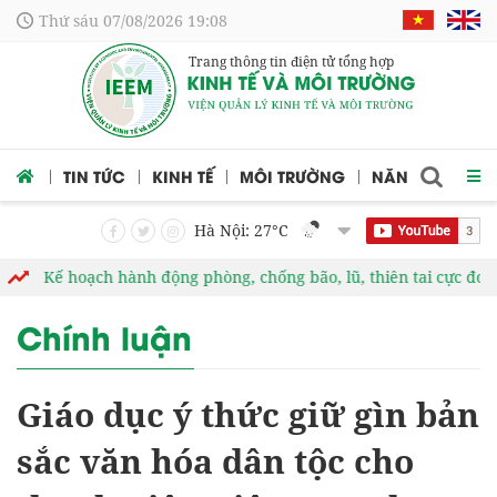
Thứ sáu 07/08/2026 19:08
Trang thông tin điện tử tổng hợp
 CỨU
TIN TỨC
KINH TẾ
MÔI TRƯỜNG
NĂNG LƯỢNG
Hà Nội: 27
°C
hoạch hành động phòng, chống bão, lũ, thiên tai cực đoan và biến 
Chính luận
Giáo dục ý thức giữ gìn bản
sắc văn hóa dân tộc cho