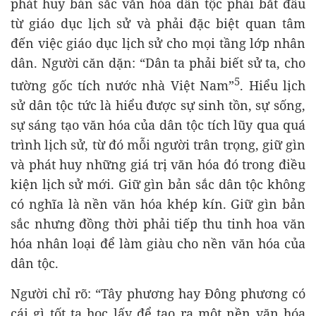
phát huy bản sắc văn hóa dân tộc phải bắt đầu
từ giáo dục lịch sử và phải đặc biệt quan tâm
đến việc giáo dục lịch sử cho mọi tầng lớp nhân
dân. Người căn dặn: “Dân ta phải biết sử ta, cho
5
tường gốc tích nước nhà Việt Nam”
. Hiểu lịch
sử dân tộc tức là hiểu được sự sinh tồn, sự sống,
sự sáng tạo văn hóa của dân tộc tích lũy qua quá
trình lịch sử, từ đó mỗi người trân trọng, giữ gìn
và phát huy những giá trị văn hóa đó trong điều
kiện lịch sử mới. Giữ gìn bản sắc dân tộc không
có nghĩa là nền văn hóa khép kín. Giữ gìn bản
sắc nhưng đồng thời phải tiếp thu tinh hoa văn
hóa nhân loại để làm giàu cho nền văn hóa của
dân tộc.
Người chỉ rõ: “Tây phương hay Đông phương có
cái gì tốt ta học lấy để tạo ra một nền văn hóa