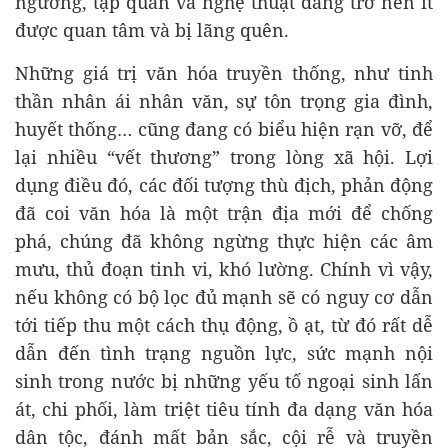
ngưỡng, tập quán và nghệ thuật đang trở nên ít
được quan tâm và bị lãng quên.
Những giá trị văn hóa truyền thống, như tinh
thần nhân ái nhân văn, sự tôn trọng gia đình,
huyết thống… cũng đang có biểu hiện rạn vỡ, để
lại nhiều “vết thương” trong lòng xã hội. Lợi
dụng điều đó, các đối tượng thù địch, phản động
đã coi văn hóa là một trận địa mới để chống
phá, chúng đã không ngừng thực hiện các âm
mưu, thủ đoạn tinh vi, khó lường. Chính vì vậy,
nếu không có bộ lọc đủ mạnh sẽ có nguy cơ dẫn
tới tiếp thu một cách thụ động, ồ ạt, từ đó rất dễ
dẫn đến tình trạng nguồn lực, sức mạnh nội
sinh trong nước bị những yếu tố ngoại sinh lấn
át, chi phối, làm triệt tiêu tính đa dạng văn hóa
dân tộc, đánh mất bản sắc, cội rễ và truyền