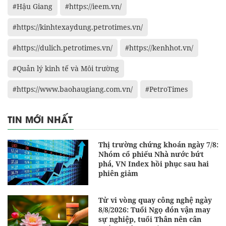
điểm
#Hậu Giang
#https://ieem.vn/
#https://kinhtexaydung.petrotimes.vn/
#https://dulich.petrotimes.vn/
#https://kenhhot.vn/
#Quản lý kinh tế và Môi trường
#https://www.baohaugiang.com.vn/
#PetroTimes
TIN MỚI NHẤT
Thị trường chứng khoán ngày 7/8:
Nhóm cổ phiếu Nhà nước bứt
phá, VN Index hồi phục sau hai
phiên giảm
Tử vi vòng quay công nghệ ngày
8/8/2026: Tuổi Ngọ đón vận may
sự nghiệp, tuổi Thân nên cân