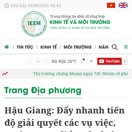
Thứ bảy 08/08/2026 00:43
Trang thông tin điện tử tổng hợp
 CỨU
TIN TỨC
KINH TẾ
MÔI TRƯỜNG
NĂNG LƯỢNG
Hà Nội: 26
°C
Thị trường chứng khoán ngày 7/8: Nhóm cổ phiếu N
Trang Địa phương
Hậu Giang: Đẩy nhanh tiến
độ giải quyết các vụ việc,