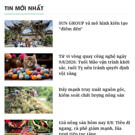
TIN MỚI NHẤT
SUN GROUP và mô hình kiến tạo
"điểm đến"
Tử vi vòng quay công nghệ ngày
9/8/2026: Tuổi Mão vận trình khởi
sắc, tuổi Tỵ nên tránh quyết định
vội vàng
Đẩy mạnh truy xuất nguồn gốc,
kiểm soát chất lượng nông sản
Giá nông sản hôm nay 8/8: Tiêu đi
ngang, cà phê giảm mạnh, lúa
tươi tiếp tục tăng