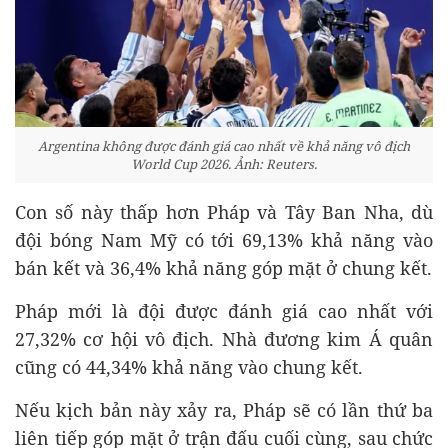
Argentina không được đánh giá cao nhất về khả năng vô địch
World Cup 2026. Ảnh: Reuters.
Con số này thấp hơn Pháp và Tây Ban Nha, dù
đội bóng Nam Mỹ có tới 69,13% khả năng vào
bán kết và 36,4% khả năng góp mặt ở chung kết.
Pháp mới là đội được đánh giá cao nhất với
27,32% cơ hội vô địch. Nhà đương kim Á quân
cũng có 44,34% khả năng vào chung kết.
Nếu kịch bản này xảy ra, Pháp sẽ có lần thứ ba
liên tiếp góp mặt ở trận đấu cuối cùng, sau chức