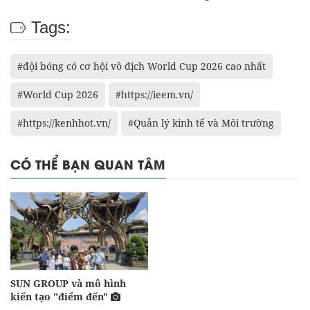
Tags:
#đội bóng có cơ hội vô địch World Cup 2026 cao nhất
#World Cup 2026
#https://ieem.vn/
#https://kenhhot.vn/
#Quản lý kinh tế và Môi trường
CÓ THỂ BẠN QUAN TÂM
SUN GROUP và mô hình
kiến tạo "điểm đến"