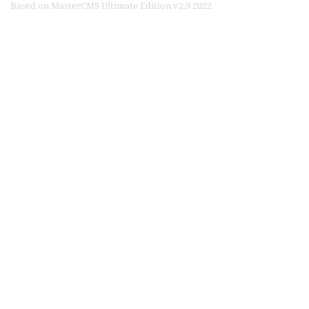
Based on MasterCMS Ultimate Edition v2.9 2022