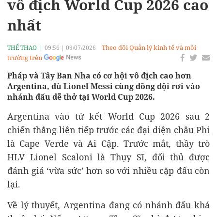
vô địch World Cup 2026 cao
nhất
Theo dõi Quản lý kinh tế và môi
THỂ THAO
09:56
|
09/07/2026
trường trên
Pháp và Tây Ban Nha có cơ hội vô địch cao hơn
Argentina, dù Lionel Messi cùng đồng đội rơi vào
nhánh đấu dễ thở tại World Cup 2026.
Argentina vào tứ kết World Cup 2026 sau 2
chiến thắng liên tiếp trước các đại diện châu Phi
là Cape Verde và Ai Cập. Trước mắt, thầy trò
HLV Lionel Scaloni là Thụy Sĩ, đối thủ được
đánh giá ‘vừa sức’ hơn so với nhiều cặp đấu còn
lại.
Về lý thuyết, Argentina đang có nhánh đấu khá