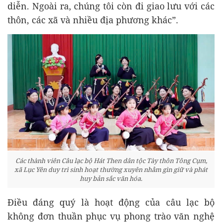
diễn. Ngoài ra, chúng tôi còn đi giao lưu với các
thôn, các xã và nhiều địa phương khác”.
Các thành viên Câu lạc bộ Hát Then dân tộc Tày thôn Tông Cụm,
xã Lục Yên duy trì sinh hoạt thường xuyên nhằm gìn giữ và phát
huy bản sắc văn hóa.
Điều đáng quý là hoạt động của câu lạc bộ
không đơn thuần phục vụ phong trào văn nghệ