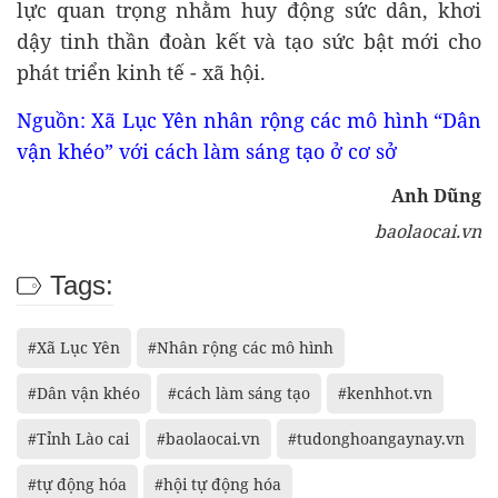
lực quan trọng nhằm huy động sức dân, khơi
dậy tinh thần đoàn kết và tạo sức bật mới cho
phát triển kinh tế - xã hội.
Nguồn: Xã Lục Yên nhân rộng các mô hình “Dân
vận khéo” với cách làm sáng tạo ở cơ sở
Anh Dũng
baolaocai.vn
Tags:
#Xã Lục Yên
#Nhân rộng các mô hình
#Dân vận khéo
#cách làm sáng tạo
#kenhhot.vn
#Tỉnh Lào cai
#baolaocai.vn
#tudonghoangaynay.vn
#tự động hóa
#hội tự động hóa