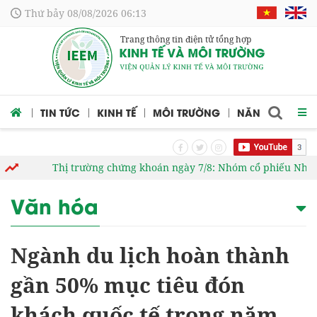
Thứ bảy 08/08/2026 06:13
Trang thông tin điện tử tổng hợp
 CỨU
TIN TỨC
KINH TẾ
MÔI TRƯỜNG
NĂNG LƯỢNG
Thị trường chứng khoán ngày 7/8: Nhóm cổ phiếu Nhà nước 
Văn hóa
Ngành du lịch hoàn thành
gần 50% mục tiêu đón
khách quốc tế trong năm