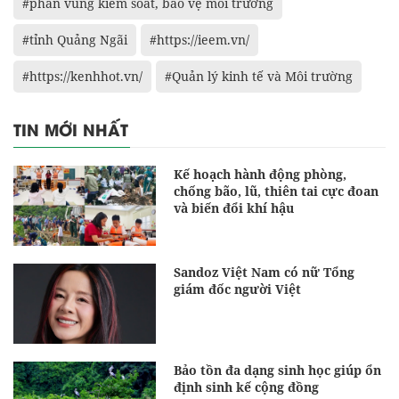
#phân vùng kiểm soát, bảo vệ môi trường
#tỉnh Quảng Ngãi
#https://ieem.vn/
#https://kenhhot.vn/
#Quản lý kinh tế và Môi trường
TIN MỚI NHẤT
Kế hoạch hành động phòng,
chống bão, lũ, thiên tai cực đoan
và biến đổi khí hậu
Sandoz Việt Nam có nữ Tổng
giám đốc người Việt
Bảo tồn đa dạng sinh học giúp ổn
định sinh kế cộng đồng