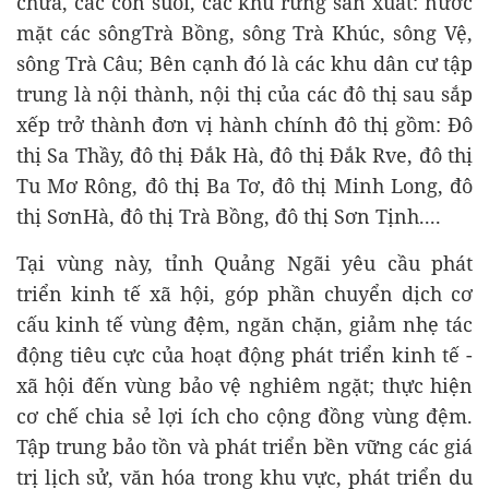
chứa, các con suối, các khu rừng sản xuất: nước
mặt các sôngTrà Bồng, sông Trà Khúc, sông Vệ,
sông Trà Câu; Bên cạnh đó là các khu dân cư tập
trung là nội thành, nội thị của các đô thị sau sắp
xếp trở thành đơn vị hành chính đô thị gồm: Đô
thị Sa Thầy, đô thị Đắk Hà, đô thị Đắk Rve, đô thị
Tu Mơ Rông, đô thị Ba Tơ, đô thị Minh Long, đô
thị SơnHà, đô thị Trà Bồng, đô thị Sơn Tịnh....
Tại vùng này, tỉnh Quảng Ngãi yêu cầu phát
triển kinh tế xã hội, góp phần chuyển dịch cơ
cấu kinh tế vùng đệm, ngăn chặn, giảm nhẹ tác
động tiêu cực của hoạt động phát triển kinh tế -
xã hội đến vùng bảo vệ nghiêm ngặt; thực hiện
cơ chế chia sẻ lợi ích cho cộng đồng vùng đệm.
Tập trung bảo tồn và phát triển bền vững các giá
trị lịch sử, văn hóa trong khu vực, phát triển du