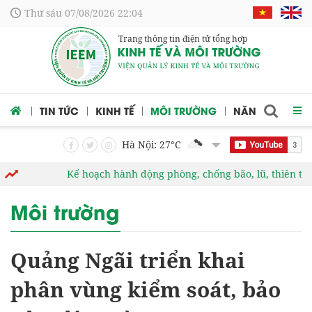
Thứ sáu 07/08/2026 22:04
Trang thông tin điện tử tổng hợp
 CỨU
TIN TỨC
KINH TẾ
MÔI TRƯỜNG
NĂNG LƯỢNG
Hà Nội: 27
°C
Kế hoạch hành động phòng, chống bão, lũ, thiên tai cực 
Môi trường
Quảng Ngãi triển khai
phân vùng kiểm soát, bảo