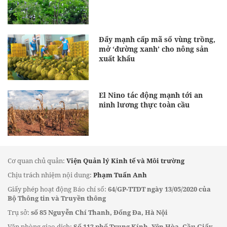
Đẩy mạnh cấp mã số vùng trồng,
mở ‘đường xanh’ cho nông sản
xuất khẩu
El Nino tác động mạnh tới an
ninh lương thực toàn cầu
Cơ quan chủ quản:
Viện Quản lý Kinh tế và Môi trường
Chịu trách nhiệm nội dung:
Phạm Tuấn Anh
Giấy phép hoạt động Báo chí số:
64/GP-TTDT ngày 13/05/2020 của
Bộ Thông tin và Truyền thông
Trụ sở:
số 85 Nguyễn Chí Thanh, Đống Đa, Hà Nội
Văn phòng giao dịch:
Số 112 phố Trung Kính, Yên Hòa, Cầu Giấy,