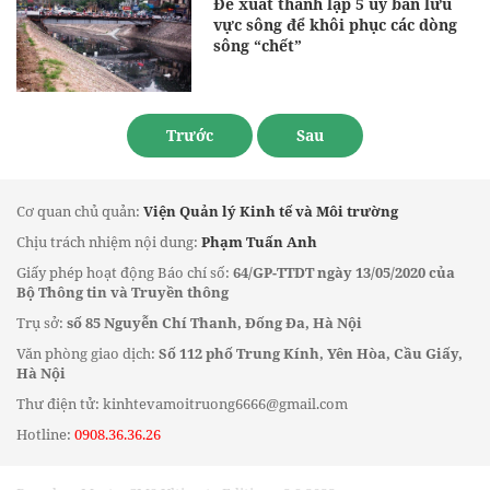
Đề xuất thành lập 5 ủy ban lưu
vực sông để khôi phục các dòng
sông “chết”
Trước
Sau
Cơ quan chủ quản:
Viện Quản lý Kinh tế và Môi trường
Chịu trách nhiệm nội dung:
Phạm Tuấn Anh
Giấy phép hoạt động Báo chí số:
64/GP-TTDT ngày 13/05/2020 của
Bộ Thông tin và Truyền thông
Trụ sở:
số 85 Nguyễn Chí Thanh, Đống Đa, Hà Nội
Văn phòng giao dịch:
Số 112 phố Trung Kính, Yên Hòa, Cầu Giấy,
Hà Nội
Thư điện tử: kinhtevamoitruong6666@gmail.com
Hotline:
0908.36.36.26