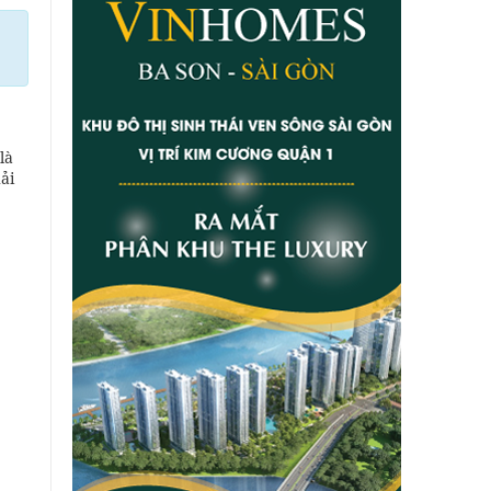
là
ải