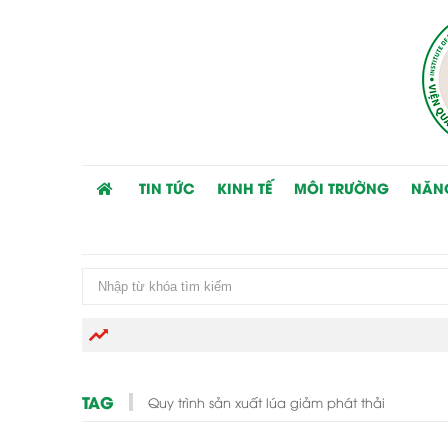
TIN TỨC
KINH TẾ
MÔI TRƯỜNG
NĂN
TAG
Quy trình sản xuất lúa giảm phát thải