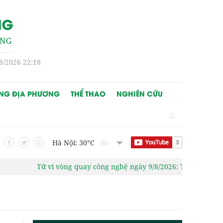
8/2026 22:18
NG ĐỊA PHƯƠNG
THỂ THAO
NGHIÊN CỨU
Hà Nội: 30
°C
Tử vi vòng quay công nghệ ngày 9/8/2026: Tuổi Mão vận tr