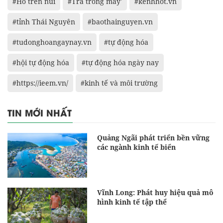
#Hồ trên núi
#Trà trong mây'
#kenhhot.vn
#tỉnh Thái Nguyên
#baothainguyen.vn
#tudonghoangaynay.vn
#tự động hóa
#hội tự động hóa
#tự động hóa ngày nay
#https://ieem.vn/
#kinh tế và môi trường
TIN MỚI NHẤT
Quảng Ngãi phát triển bền vững
các ngành kinh tế biển
Vĩnh Long: Phát huy hiệu quả mô
hình kinh tế tập thể