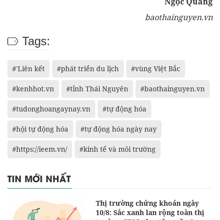
Ngọc Quang
baothainguyen.vn
Tags:
#'Liên kết
#phát triển du lịch
#vùng Việt Bắc
#kenhhot.vn
#tỉnh Thái Nguyên
#baothainguyen.vn
#tudonghoangaynay.vn
#tự động hóa
#hội tự động hóa
#tự động hóa ngày nay
#https://ieem.vn/
#kinh tế và môi trường
TIN MỚI NHẤT
Thị trường chứng khoán ngày
10/8: Sắc xanh lan rộng toàn thị