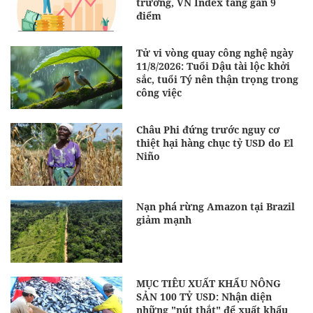
trường, VN Index tăng gần 9
điểm
Tử vi vòng quay công nghệ ngày
11/8/2026: Tuổi Dậu tài lộc khởi
sắc, tuổi Tý nên thận trọng trong
công việc
Châu Phi đứng trước nguy cơ
thiệt hại hàng chục tỷ USD do El
Niño
Nạn phá rừng Amazon tại Brazil
giảm mạnh
MỤC TIÊU XUẤT KHẨU NÔNG
SẢN 100 TỶ USD: Nhận diện
những "nút thắt" để xuất khẩu