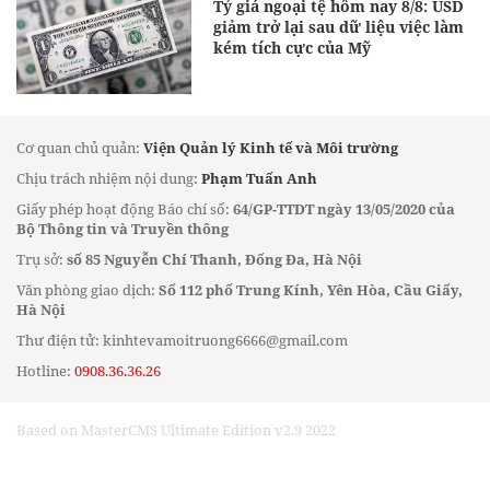
Tỷ giá ngoại tệ hôm nay 8/8: USD
giảm trở lại sau dữ liệu việc làm
kém tích cực của Mỹ
Cơ quan chủ quản:
Viện Quản lý Kinh tế và Môi trường
Chịu trách nhiệm nội dung:
Phạm Tuấn Anh
Giấy phép hoạt động Báo chí số:
64/GP-TTDT ngày 13/05/2020 của
Bộ Thông tin và Truyền thông
Trụ sở:
số 85 Nguyễn Chí Thanh, Đống Đa, Hà Nội
Văn phòng giao dịch:
Số 112 phố Trung Kính, Yên Hòa, Cầu Giấy,
Hà Nội
Thư điện tử: kinhtevamoitruong6666@gmail.com
Hotline:
0908.36.36.26
Based on MasterCMS Ultimate Edition v2.9 2022