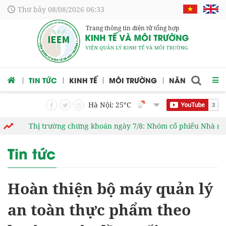
Thứ bảy 08/08/2026 06:33
Trang thông tin điện tử tổng hợp
 CỨU
TIN TỨC
KINH TẾ
MÔI TRƯỜNG
NĂNG LƯỢNG
Hà Nội: 25
°C
ị trường chứng khoán ngày 7/8: Nhóm cổ phiếu Nhà nước bứt phá
Tin tức
Hoàn thiện bộ máy quản lý
an toàn thực phẩm theo