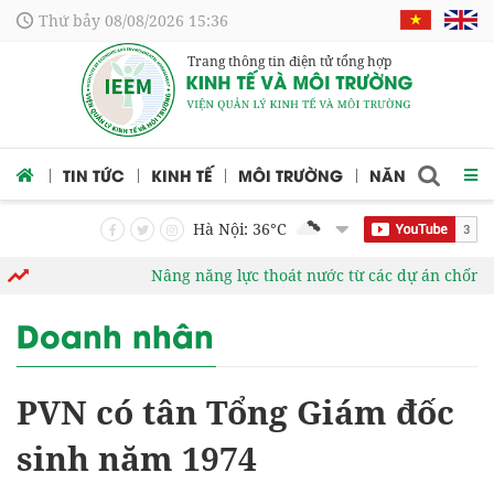
Thứ bảy 08/08/2026 15:36
Trang thông tin điện tử tổng hợp
 CỨU
TIN TỨC
KINH TẾ
MÔI TRƯỜNG
NĂNG LƯỢNG
Hà Nội: 36
°C
Nâng năng lực thoát nước từ các dự án chống ng
Doanh nhân
PVN có tân Tổng Giám đốc
sinh năm 1974