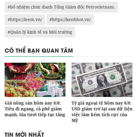
#bổ nhiệm chức danh Tổng Giám đốc Petrovietnam.
#https://ieem.vn/
#https://kenhhot.vn/
#Quản lý kinh tế và Môi trường
CÓ THỂ BẠN QUAN TÂM
Giá nông sản hôm nay 8/8:
Tỷ giá ngoại tệ hôm nay 8/8:
Tiêu đi ngang, cà phê giảm
USD giảm trở lại sau dữ liệu
mạnh, lúa tươi tiếp tục tăng
việc làm kém tích cực của
Mỹ
TIN MỚI NHẤT