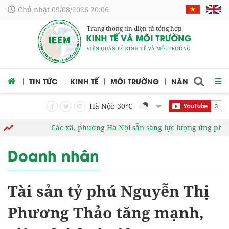
Chủ nhật 09/08/2026 20:06
Trang thông tin điện tử tổng hợp
 CỨU
TIN TỨC
KINH TẾ
MÔI TRƯỜNG
NĂNG LƯỢNG
Hà Nội: 30
°C
Các xã, phường Hà Nội sẵn sàng lực lượng ứng phó với 
Doanh nhân
Tài sản tỷ phú Nguyễn Thị
Phương Thảo tăng mạnh,