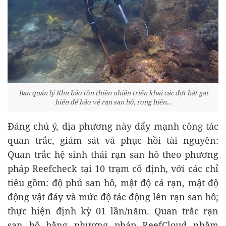
Ban quản lý Khu bảo tồn thiên nhiên triển khai các đợt bắt gai
biển để bảo vệ rạn san hô, rong biển...
Đáng chú ý, địa phương này đẩy mạnh công tác
quan trắc, giám sát và phục hồi tài nguyên:
Quan trắc hệ sinh thái rạn san hô theo phương
pháp Reefcheck tại 10 trạm cố định, với các chỉ
tiêu gồm: độ phủ san hô, mật độ cá rạn, mật độ
động vật đáy và mức độ tác động lên rạn san hô;
thực hiện định kỳ 01 lần/năm. Quan trắc rạn
san hô bằng phương pháp ReefCloud nhằm