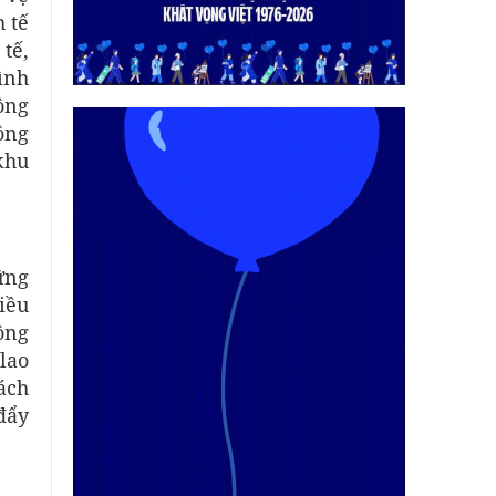
 tế
tế,
ình
ông
ộng
khu
ững
iều
ộng
 lao
ách
đẩy