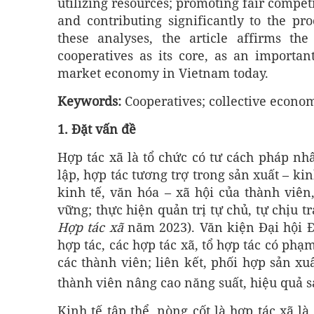
utilizing resources; promoting fair compet
and contributing significantly to the pr
these analyses, the article affirms th
cooperatives as its core, as an important
market economy in Vietnam today.
Keywords:
Cooperatives; collective econo
1. Đặt vấn đề
Hợp tác xã là tổ chức có tư cách pháp nh
lập, hợp tác tương trợ trong sản xuất – 
kinh tế, văn hóa – xã hội của thành viê
vững; thực hiện quản trị tự chủ, tự chịu 
Hợp tác xã
năm 2023). Văn kiện Đại hội Đả
hợp tác, các hợp tác xã, tổ hợp tác có phạ
các thành viên; liên kết, phối hợp sản xu
thành viên nâng cao năng suất, hiệu quả 
Kinh tế tập thể, nòng cốt là hợp tác xã l