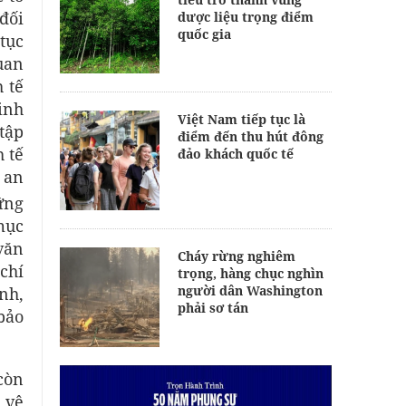
 đối
dược liệu trọng điểm
quốc gia
tục
uan
 tế
inh
Việt Nam tiếp tục là
tập
điểm đến thu hút đông
h tế
đảo khách quốc tế
, an
ững
mục
văn
Cháy rừng nghiêm
chí
trọng, hàng chục nghìn
người dân Washington
nh,
phải sơ tán
bảo
 còn
o vệ