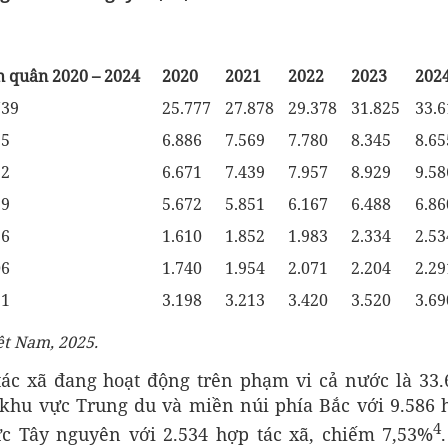
h quân 2020 – 2024
2020
2021
2022
2023
202
739
25.777
27.878
29.378
31.825
33.6
25
6.886
7.569
7.780
8.345
8.65
22
6.671
7.439
7.957
8.929
9.58
29
5.672
5.851
6.167
6.488
6.86
26
1.610
1.852
1.983
2.334
2.53
06
1.740
1.954
2.071
2.204
2.29
31
3.198
3.213
3.420
3.520
3.69
ệt Nam, 2025.
tác xã đang hoạt động trên phạm vi cả nước là 33.
à khu vực Trung du và miền núi phía Bắc với 9.586 
4
ực Tây nguyên với 2.534 hợp tác xã, chiếm 7,53%