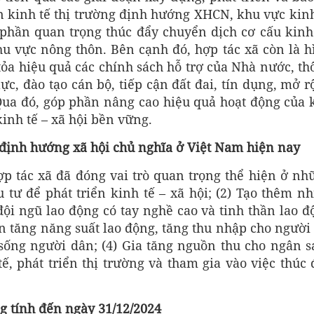
n kinh tế thị trường định hướng XHCN, khu vực kinh
p phần quan trọng thúc đẩy chuyển dịch cơ cấu kinh 
hu vực nông thôn. Bên cạnh đó, hợp tác xã còn là h
tỏa hiệu quả các chính sách hỗ trợ của Nhà nước, th
ực, đào tạo cán bộ, tiếp cận đất đai, tín dụng, mở r
. Qua đó, góp phần nâng cao hiệu quả hoạt động của 
kinh tế – xã hội bền vững.
g định hướng xã hội chủ nghĩa ở Việt Nam hiện nay
 hợp tác xã đã đóng vai trò quan trọng thể hiện ở nh
 tư để phát triển kinh tế – xã hội; (2) Tạo thêm nh
đội ngũ lao động có tay nghề cao và tinh thần lao đ
ần tăng năng suất lao động, tăng thu nhập cho người
sống người dân; (4) Gia tăng nguồn thu cho ngân s
ế, phát triển thị trường và tham gia vào việc thúc 
g tính đến ngày 31/12/2024