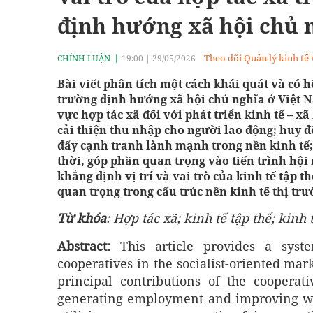
định hướng xã hội chủ 
Theo dõi Quản lý kinh tế
CHÍNH LUẬN
19:00
|
29/05/2026
Bài viết phân tích một cách khái quát và có h
trường định hướng xã hội chủ nghĩa ở Việt N
vực hợp tác xã đối với phát triển kinh tế – xã
cải thiện thu nhập cho người lao động; huy đ
đẩy cạnh tranh lành mạnh trong nền kinh tế
thời, góp phần quan trọng vào tiến trình hội 
khẳng định vị trí và vai trò của kinh tế tập 
quan trọng trong cấu trúc nền kinh tế thị tr
Từ khóa
:
Hợp tác xã; kinh tế tập thể; kinh 
Abstract:
This article provides a sys
cooperatives in the socialist-oriented mar
principal contributions of the cooperat
generating employment and improving work