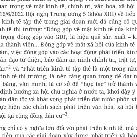
an trọng về mặt kinh tế, chính trị, văn hóa, xã hội
16/6/2022 Hội nghị Trung ương 5 (khóa XIII) về tiếp 
 kinh tế tập thể trong giai đoạn mới đã củng cố q
inh tế thị trường: “Đóng góp về mặt kinh tế của kinh
 trọng đóng góp vào GDP, là hiệu quả sản xuất – k
ủa thành viên… Đóng góp về mặt xã hội của kinh tế 
làm, việc đóng góp vào các hoạt động phát triển kin
ân đạo từ thiện, bảo đảm an ninh chính trị, trật tự
2
bàn”
và “Phát triển kinh tế tập thể là một trong nh
inh tế thị trường, là nền tảng quan trọng để đạt 
 bằng, văn minh; là cơ sở để “hợp tác” trở thành 
 định hướng xã hội chủ nghĩa ở nước ta, khơi dậy ý 
oàn dân tộc và khát vọng phát triển đất nước phồn vi
c hiện các chính sách phát triển văn hóa, xã hội 
3
hội tại cộng đồng dân cư”
.
ng chỉ có ý nghĩa lớn đối với phát triển kinh tế, mà
c tiễn qua các giai đoạn xây dựng, phát triển và bả