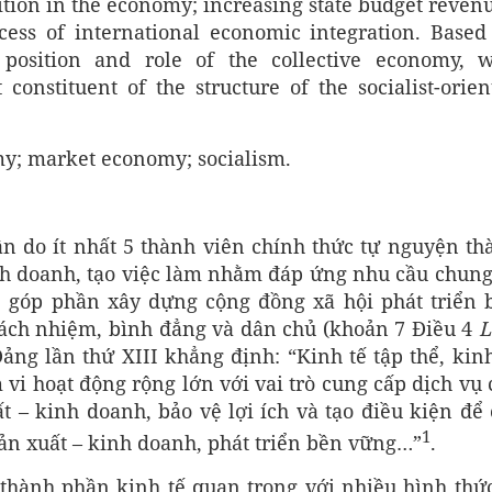
ition in the economy; increasing state budget reven
ocess of international economic integration. Based
e position and role of the collective economy, w
 constituent of the structure of the socialist-orien
my; market economy; socialism.
ân do ít nhất 5 thành viên chính thức tự nguyện th
kinh doanh, tạo việc làm nhằm đáp ứng nhu cầu chung
n, góp phần xây dựng cộng đồng xã hội phát triển 
trách nhiệm, bình đẳng và dân chủ (khoản 7 Điều 4
L
ng lần thứ XIII khẳng định: “Kinh tế tập thể, kinh
m vi hoạt động rộng lớn với vai trò cung cấp dịch vụ
ất – kinh doanh, bảo vệ lợi ích và tạo điều kiện để 
1
sản xuất – kinh doanh, phát triển bền vững…”
.
à thành phần kinh tế quan trọng với nhiều hình thức