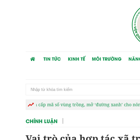
TIN TỨC
KINH TẾ
MÔI TRƯỜNG
NĂN
ạnh cấp mã số vùng trồng, mở ‘đường xanh’ cho nông sản xuất k
CHÍNH LUẬN
Vai trò của hợp tác xã t