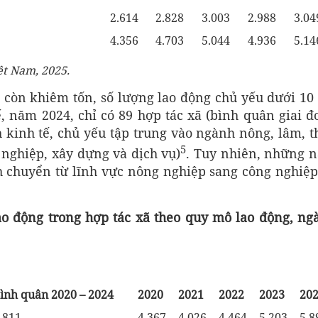
2.614
2.828
3.003
2.988
3.04
4.356
4.703
5.044
4.936
5.14
ệt Nam, 2025.
 còn khiêm tốn, số lượng lao động chủ yếu dưới 10 
ế, năm 2024, chỉ có 89 hợp tác xã (bình quân giai đ
h kinh tế, chủ yếu tập trung vào ngành nông, lâm, t
5
 nghiệp, xây dựng và dịch vụ)
. Tuy nhiên, những 
h chuyển từ lĩnh vực nông nghiệp sang công nghiệp
o động trong hợp tác xã theo quy mô lao động, ng
ình quân 2020 – 2024
2020
2021
2022
2023
20
.811
4.367
4.026
4.464
5.203
5.8