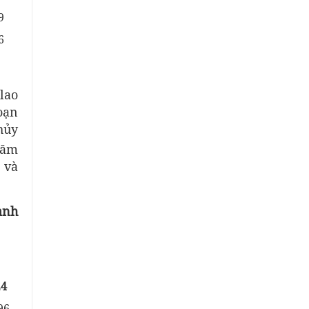
9
6
lao
oạn
hủy
năm
 và
ành
24
96