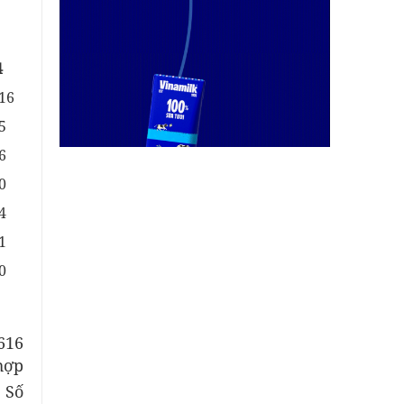
4
16
5
6
0
4
1
0
616
hợp
. Số