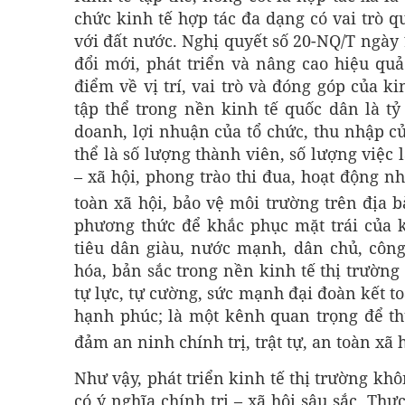
chức kinh tế hợp tác đa dạng có vai trò qu
với đất nước. Nghị quyết số 20-NQ/T ngày 
đổi mới, phát triển và nâng cao hiệu quả
điểm về vị trí, vai trò và đóng góp của k
tập thể trong nền kinh tế quốc dân là tỷ
doanh, lợi nhuận của tổ chức, thu nhập c
thể là số lượng thành viên, số lượng việc 
– xã hội, phong trào thi đua, hoạt động nh
toàn xã hội, bảo vệ môi trường trên địa 
phương thức để khắc phục mặt trái của k
tiêu dân giàu, nước mạnh, dân chủ, công
hóa, bản sắc trong nền kinh tế thị trường
tự lực, tự cường, sức mạnh đại đoàn kết t
hạnh phúc; là một kênh quan trọng để thự
đảm an ninh chính trị, trật tự, an toàn xã 
Như vậy, phát triển kinh tế thị trường khô
có ý nghĩa chính trị – xã hội sâu sắc. Thự