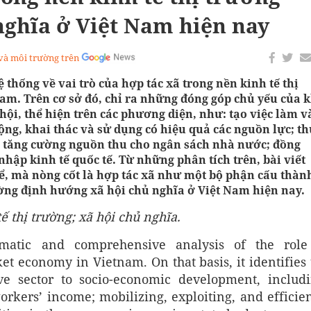
nghĩa ở Việt Nam hiện nay
 và môi trường trên
ệ thống về vai trò của hợp tác xã trong nền kinh tế thị
am. Trên cơ sở đó, chỉ ra những đóng góp chủ yếu của 
 hội, thể hiện trên các phương diện, như: tạo việc làm v
ộng, khai thác và sử dụng có hiệu quả các nguồn lực; th
; tăng cường nguồn thu cho ngân sách nhà nước; đồng
nhập kinh tế quốc tế. Từ những phân tích trên, bài viết
thể, mà nòng cốt là hợp tác xã như một bộ phận cấu thàn
ường định hướng xã hội chủ nghĩa ở Việt Nam hiện nay.
tế thị trường; xã hội chủ nghĩa.
tematic and comprehensive analysis of the role
ket economy in Vietnam. On that basis, it identifies
ive sector to socio-economic development, includi
ers’ income; mobilizing, exploiting, and efficien