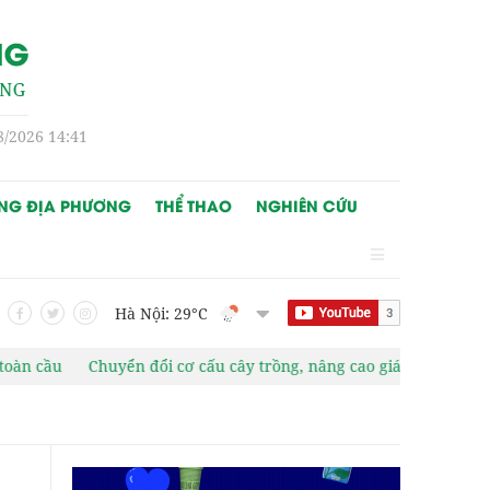
8/2026 14:41
NG ĐỊA PHƯƠNG
THỂ THAO
NGHIÊN CỨU
Hà Nội: 29
°C
huyển đổi cơ cấu cây trồng, nâng cao giá trị nông sản
Quảng Ng