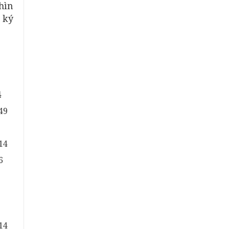
hìn
 ký
4
49
14
6
14