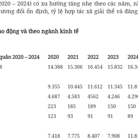
2020 – 2024) có xu hướng tăng nhẹ theo các năm, n
ương đối ổn định, tỷ lệ hợp tác xã giải thể và đăng
ao động và theo ngành kinh tế
quân 2020 – 2024
2020
2021
2022
2023
202
8
14.388
15.306
16.454
15.832
16.3
9.355
10.445
11.612
11.345
11.8
4.687
4.583
4562
4.246
4.29
223
185
189
150
150
123
93
91
91
89
7.418
7.775
8.407
7.908
11.8