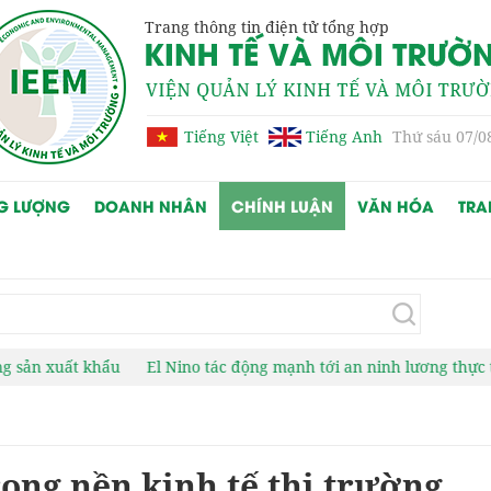
Trang thông tin điện tử tổng hợp
Tiếng Việt
Tiếng Anh
Thứ sáu 07/0
G LƯỢNG
DOANH NHÂN
CHÍNH LUẬN
VĂN HÓA
TRA
hẩu
El Nino tác động mạnh tới an ninh lương thực toàn cầu
C
rong nền kinh tế thị trường