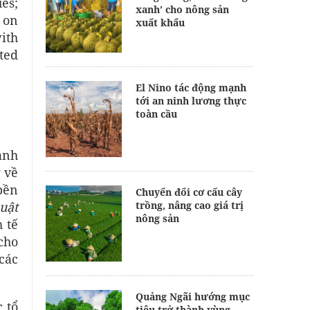
ues;
xanh’ cho nông sản
 on
xuất khẩu
ith
ted
El Nino tác động mạnh
tới an ninh lương thực
toàn cầu
ành
 về
bền
Chuyển đổi cơ cấu cây
uật
trồng, nâng cao giá trị
nông sản
 tế
 cho
các
Quảng Ngãi hướng mục
 tổ
tiêu trở thành vùng