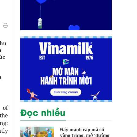
khu
à
úc
h
 of
Đọc nhiều
 the
ng:
Đẩy mạnh cấp mã số
tly
vùng trồng, mở ‘đường