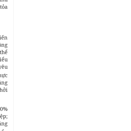
tỏa
iến
ông
thể
iểu
yêu
hực
ăng
hởi
30%
ệp;
áng