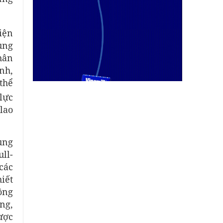
iện
ung
hân
nh,
thể
lực
lao
ung
ull-
các
iết
ông
ng,
ược