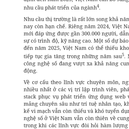
4
nhu cầu phát triển của ngành
.
Nhu cầu thị trường là rất lớn song khả n
nay còn hạn chế. Riêng năm 2024, Việt 
mới đáp ứng được gần 300.000 người, dẫn t
sự có trình độ, kỹ năng cao. Một số dự b
đến năm 2025, Việt Nam có thể thiếu kho
5
tiếp tục gia tăng trong những năm sau
.
công nghệ số đang vượt xa khả năng cung
động.
Về cơ cấu theo lĩnh vực chuyên môn, ng
nhiều nhất ở các vị trí lập trình viên, ph
stack phục vụ phát triển ứng dụng web v
mảng chuyên sâu như trí tuệ nhân tạo, kh
kế vi mạch vẫn còn thiếu và khó tuyển dụ
nghệ số ở Việt Nam vẫn còn thiên về cung
trong khi các lĩnh vực đòi hỏi hàm lượng