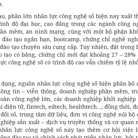
h.
tạo, phần lớn nhân lực công nghệ số hiện nay xuất t
rình độ đại học, cao đẳng trong các ngành công n
 phần mềm, an ninh mạng, cùng với một bộ phận kh
 đào tạo ngắn hạn, bootcamp, chứng chỉ nghề ngh
 đào tạo chuyên sâu cung cấp. Tuy nhiên, đặt trong 
o tạo có bằng, chứng chỉ mới đạt khoảng 27 – 28% 
ực công nghệ số có trình độ cao vẫn chiếm tỷ lệ nhỏ
sử dụng, nguồn nhân lực công nghệ số hiện phân bố 
hông tin – viễn thông, doanh nghiệp phần mềm, tr
đoàn công nghệ lớn, các doanh nghiệp khởi nghiệp 
 điện tử, fintech, edtech, healthtech…; đồng thời, 
đổi số, trung tâm dữ liệu, đơn vị công nghệ nội bộ 
nghiệp sản xuất – dịch vụ truyền thống và cơ quan 
hân lực công nghệ số này tạo thêm cơ hội việc 
hống đào tạo và chính sách phát triển nhân lực, bởi 