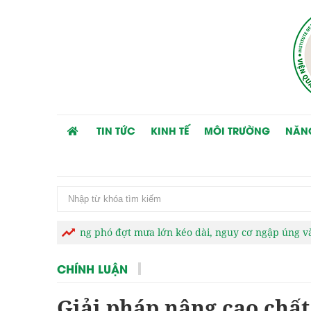
TIN TỨC
KINH TẾ
MÔI TRƯỜNG
NĂN
 ứng phó đợt mưa lớn kéo dài, nguy cơ ngập úng và thiên tai cực
CHÍNH LUẬN
Giải pháp nâng cao chấ