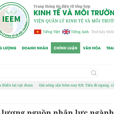
Trang thông tin điện tử tổng hợp
Tiếng Việt
Tiếng Anh
Thứ bảy 08/0
G LƯỢNG
DOANH NHÂN
CHÍNH LUẬN
VĂN HÓA
TRA
 đoan
Giá nông sản hôm nay 8/8: Tiêu đi ngang, cà phê giảm mạn
t lượng nguồn nhân lực ngành