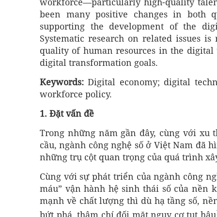
workforce—particularly high-quality tale
been many positive changes in both qu
supporting the development of the digita
Systematic research on related issues is
quality of human resources in the digital
digital transformation goals.
Keywords:
Digital economy; digital techn
workforce policy.
1. Đặt vấn đề
Trong những năm gần đây, cùng với xu t
cầu, ngành công nghệ số ở Việt Nam đã hì
những trụ cột quan trọng của quá trình xây
Cùng với sự phát triển của ngành công ng
máu” vận hành hệ sinh thái số của nền ki
mạnh về chất lượng thì dù hạ tầng số, nền
bứt phá, thậm chí đối mặt nguy cơ tụt hậu