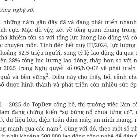
công nghệ số
.
m những năm gần đây đã và đang phát triển nhanh
ch cực. Mặc dù vậy, xét về tổng quan chung trong 
há khiêm tốn so với tổng lực lượng lao động và có
ực chuyên môn. Tính đến hết quý III/2024, lực lượng 
khoảng 52,5 triệu người, song tỷ lệ lao động đã qua 
rên 28% tổng lực lượng lao động, thấp hơn so với 
2025 trong Nghị quyết số 06/NQ-CP về phát triển 
2
u quả và bền vững
. Điều này cho thấy, bối cảnh ch
ố được hình thành và phát triển còn nhiều sức ép
4 – 2025 do TopDev công bố, thị trường việc làm c
 Nam đang chứng kiến “sự bùng nổ chưa từng có”, 
(AI), dữ liệu lớn, điện toán đám mây, an ninh mạng; 
3
ăng mạnh qua các năm
. Cùng với đó, theo một số n
ít nhất khoảng 500.000 lao động công nghệ để đáp 