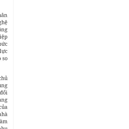
hân
ghệ
ông
iệp
bức
lực
 so
chủ
ung
đổi
đang
của
nhà
làm
nhu