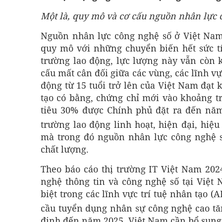
Một là,
q
uy mô và cơ cấu nguồn nhân lực 
Nguồn nhân lực công nghệ số ở Việt Na
quy mô với những chuyển biến hết sức tí
trường lao động, lực lượng này vẫn còn k
cấu mất cân đối giữa các vùng, các lĩnh v
động từ 15 tuổi trở lên của Việt Nam đạt 
tạo có bằng, chứng chỉ mới vào khoảng t
tiêu 30% được Chính phủ đặt ra đến năm 
trường lao động linh hoạt, hiện đại, hiệ
mà trong đó nguồn nhân lực công nghệ s
chất lượng.
Theo báo cáo thị trường IT Việt Nam 202
nghệ thông tin và công nghệ số tại Việt
biệt trong các lĩnh vực trí tuệ nhân tạo 
cầu tuyển dụng nhân sự công nghệ cao t
định đến năm 2025, Việt Nam cần bổ sung 