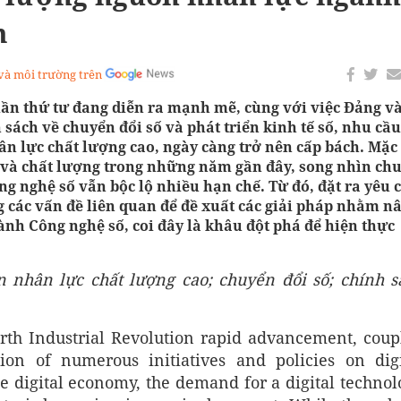
m
 và môi trường trên
ần thứ tư đang diễn ra mạnh mẽ, cùng với việc Đảng v
sách về chuyển đổi số và phát triển kinh tế số, nhu cầu
hân lực chất lượng cao, ngày càng trở nên cấp bách. Mặc
g và chất lượng trong những năm gần đây, song nhìn ch
g nghệ số vẫn bộc lộ nhiều hạn chế. Từ đó, đặt ra yêu 
g các vấn đề liên quan để đề xuất các giải pháp nhằm n
ành Công nghệ số, coi đây là khâu đột phá để hiện thực
 nhân lực chất lượng cao; chuyển đổi số; chính s
rth Industrial Revolution rapid advancement, coup
ion of numerous initiatives and policies on digi
e digital economy, the demand for a digital technol