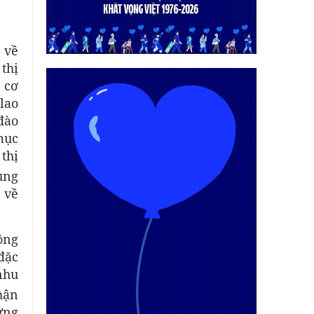
 về
thị
 cơ
lao
đào
mục
thị
ung
 về
ông
đặc
nhu
hận
ứng