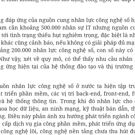
ăng đáp ứng của nguồn cung nhân lực công nghệ số h
Nam cần khoảng 500.000 nhân sự IT nhưng nguồn c
ới tình trạng thiếu hụt nghiêm trọng, đặc biệt là n
áo khác cũng cảnh báo, nếu không có giải pháp đủ mạ
ảng 200.000 nhân lực công nghệ số, con số này có 
 Như vậy, xét về quy mô, có thể thấy nhu cầu nhân 
 ứng hiện tại của hệ thống đào tạo và thị trường 
uồn nhân lực công nghệ số ở nước ta hiện tập tr
át triển phần mềm, các vị trí back-end, front-end, f
à hệ thống thông tin. Trong khi đó nhân lực cho 
oa học dữ liệu, an ninh mạng, kỹ thuật bán dẫn, th
ng. Điều này phản ánh xu hướng phát triển ngành c
 cấp dịch vụ gia công phần mềm, phát triển ứng dụ
 công nghệ lõi, công nghệ nền tảng chưa thu hút đ