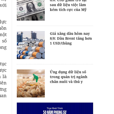
với
sau dữ liệu việc làm
kém tích cực của Mỹ
lực
uồn
Giá xăng dầu hôm nay
một
8/8: Dầu Brent tăng hơn
 số
1 USD/thùng
ong
tục
ược
Ứng dụng dữ liệu số
 là
trong quản trị ngành
chăn nuôi và thú y
Bên
ựng
uan