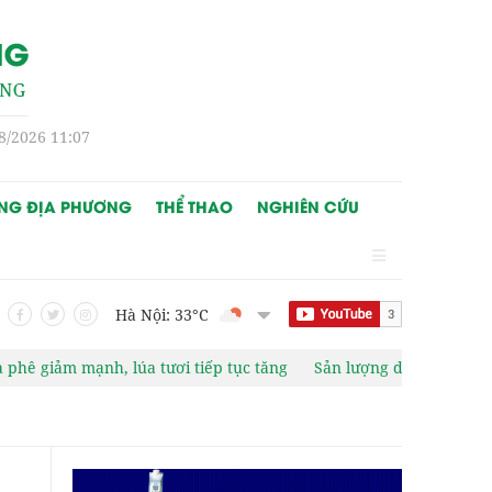
8/2026 11:07
NG ĐỊA PHƯƠNG
THỂ THAO
NGHIÊN CỨU
Hà Nội: 33
°C
h, lúa tươi tiếp tục tăng
Sản lượng dầu của Nga tăng trong th