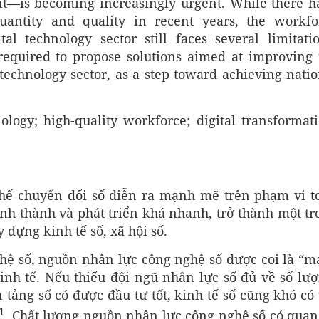
nt—is becoming increasingly urgent. While there h
antity and quality in recent years, the workfo
l technology sector still faces several limitatio
 required to propose solutions aimed at improving 
 technology sector, as a step toward achieving natio
ology; high-quality workforce; digital transformati
hế chuyển đổi số diễn ra mạnh mẽ trên phạm vi t
nh thành và phát triển khá nhanh, trở thành một tr
 dựng kinh tế số, xã hội số.
hệ số, nguồn nhân lực công nghệ số được coi là “m
nh tế. Nếu thiếu đội ngũ nhân lực số đủ về số lượ
 tảng số có được đầu tư tốt, kinh tế số cũng khó có 
1
. Chất lượng nguồn nhân lực công nghệ số có quan