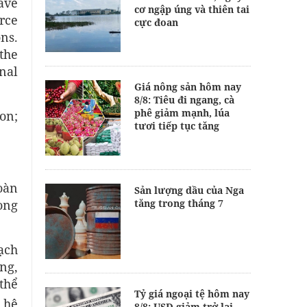
ave
cơ ngập úng và thiên tai
rce
cực đoan
ns.
the
nal
Giá nông sản hôm nay
8/8: Tiêu đi ngang, cà
phê giảm mạnh, lúa
on;
tươi tiếp tục tăng
oàn
Sản lượng dầu của Nga
ong
tăng trong tháng 7
ạch
ng,
thể
Tỷ giá ngoại tệ hôm nay
 hệ
8/8: USD giảm trở lại