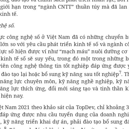
giới hạn trong “ngành CNTT” thuần túy mà đã lan 
kinh tế.
hệ số
.
lực công nghệ số ở Việt Nam đã có những chuyển b
lớn so với yêu cầu phát triển kinh tế số và ngành c
lực số hiện được ví như “mạch máu” nuôi dưỡng cơ 
 kinh tế số sẽ suy yếu, trong đó một trong những b
viên công nghệ thông tin tốt nghiệp đáp ứng được 
7
 đào tạo lại hoặc bổ sung kỹ năng sau tốt nghiệp
. T
 năng lực chuyên môn, kỹ năng nghề nghiệp, kỹ n
ng lực thích ứng, đổi mới sáng tạo và tinh thần k
 hiện nay.
iệt Nam 2021 theo khảo sát của TopDev, chỉ khoảng 
g đáp ứng được nhu cầu tuyển dụng của doanh nghi
n, kỹ năng triển khai dự án, phải đào tạo bổ sung đ
8