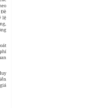
heo
 Đề
 lệ
ng,
ồng
oát
phí
uan
duy
riển
giá