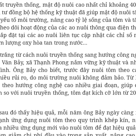
ất truyền thống, mật độ nuôi cao nhất chỉ khoảng 40
 tư đồng bộ hệ thống kỹ thuật đã giúp mật độ nuôi t
 yếu tố môi trường, nâng cao tỷ lệ sống của tôm và 
theo dõi hoạt động của các ao nuôi thông qua điện th
p đặt tại các ao nuôi liên tục cập nhật các chỉ số 
m lượng oxy hòa tan trong nước...
trắng từ cách nuôi truyền thống sang hướng công n
g Văn Bảy, xã Thạnh Phong nắm vững kỹ thuật và n
đình. Ông Bảy cho biết, trước đây nuôi tôm theo c
hiều rủi ro, do môi trường nuôi không đảm bảo. Từ 
 theo hướng công nghệ cao nhiều giai đoạn, giúp 
 so với nuôi truyền thống, tôm đạt kích cỡ lớn từ 2
, sau đó thấy hiệu quả, mỗi năm ông Bảy ngày càng
cạnh ứng dụng nuôi tôm theo quy trình khép kín, n
ưa nhiều ứng dụng mới vào nuôi tôm để đạt hiệu quả 
m giảm chi phí đầu vào trong sản xuất, nâng cao 