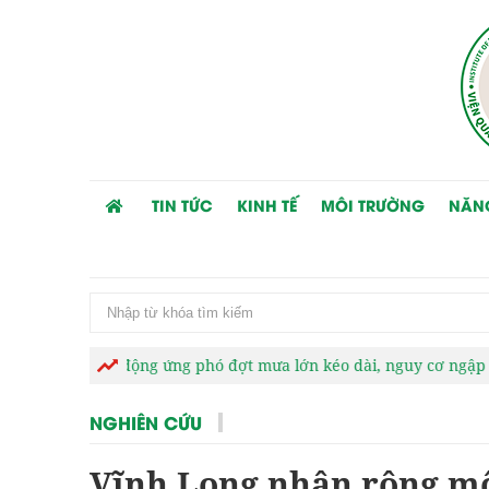
TIN TỨC
KINH TẾ
MÔI TRƯỜNG
NĂN
g ứng phó đợt mưa lớn kéo dài, nguy cơ ngập úng và thiên tai cự
NGHIÊN CỨU
Vĩnh Long nhân rộng mô