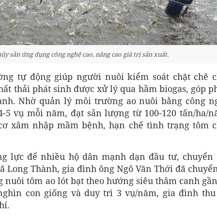
y sản ứng dụng công nghệ cao, nâng cao giá trị sản xuất.
ng tự động giúp người nuôi kiểm soát chặt chẽ c
 chất thải phát sinh được xử lý qua hầm biogas, góp 
hành. Nhờ quản lý môi trường ao nuôi bằng công n
 4-5 vụ mỗi năm, đạt sản lượng từ 100-120 tấn/ha/n
 cơ xâm nhập mầm bệnh, hạn chế tình trạng tôm c
ộng lực để nhiều hộ dân mạnh dạn đầu tư, chuyển 
xã Long Thành, gia đình ông Ngô Văn Thới đã chuyển
g nuôi tôm ao lót bạt theo hướng siêu thâm canh gần
ghìn con giống và duy trì 3 vụ/năm, gia đình thu 
hí.