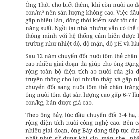
Ông Thới cho biết thêm, khi còn nuôi ao đ
con/m² nên sản lượng không cao. Việc đầu
gấp nhiều lần, đồng thời kiểm soát tốt các
năng suất. Ngồi tại nhà nhưng vẫn có thể 
thông minh với hệ thống cảm biến được lắ
trường như nhiệt độ, độ mặn, độ pH và hà
Sau 12 năm chuyển đổi nuôi tôm thẻ chân 
cao nhiều giai đoạn đã giúp cho ông Đặn
rộng toàn bộ diện tích ao nuôi của gia 
truyền thống cho lợi nhuận thấp và gặp n
chuyển đổi sang nuôi tôm thẻ chân trắng
ông nuôi tôm đạt sản lượng cao gấp 6-7 lần
con/kg, bán được giá cao.
Theo ông Bảy, lúc đầu chuyển đổi 3-4 ha
rộng diện tích nuôi công nghệ cao. Bên 
nhiều giai đoạn, ông Bảy đang tiếp tục đ
nhất như: sử dụng khí clo, màn che…nhằ