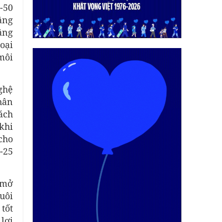
-50
ăng
tăng
oại
môi
ghệ
hân
ách
khi
cho
0-25
 mở
uôi
tốt
lợi