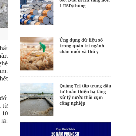
1 USD/thùng
Ứng dụng dữ liệu số
trong quản trị ngành
hất
chăn nuôi và thú y
phần
ghệ
ăm.
hết
Quảng Trị tập trung đầu
tư hoàn thiện hạ tầng
đổi
xử lý nước thải cụm
công nghiệp
 từ
 10
lãi