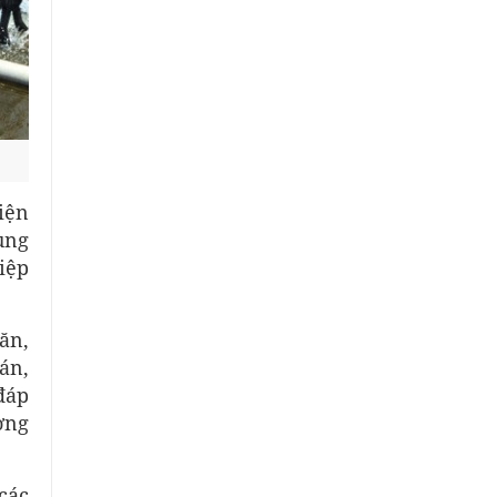
iện
ụng
iệp
ăn,
án,
đáp
ờng
các