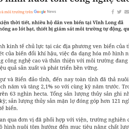
 và môi trường trên
ện thời tiết, nhiều hộ dân ven biển tại Vĩnh Long đã
ống ao lót bạt, thiết bị giám sát môi trường tự động, q
h kinh tế chủ lực tại các địa phương ven biển của t
ét của biến đổi khí hậu, việc đa dạng hóa mô hình n
g công nghệ cao và thân thiện với môi trường đang 
ệu quả sản xuất và phát triển bền vững.
gư và Biển đảo tỉnh, đến nay toàn tỉnh đã thả nuôi
ạch năm và tăng 2,1% so với cùng kỳ năm trước. Tr
 trên 63 nghìn hecta. Tổng sản lượng thủy sản ghi n
 kỳ; sản lượng thủy sản mặn lợ đóng góp hơn 121 ng
tế biển.
an qua đơn vị đã phối hợp với viện, trường nghiên 
mô hình nuôi tôm hướng đến mục tiêu nâng chất lượ