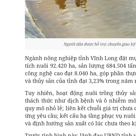
Người dân được hỗ trợ, chuyển giao kỹ
Ngành nông nghiệp tỉnh Vĩnh Long đặt mục
tích nuôi 92.420 ha, sản lượng 684.504 tấ
công nghệ cao đạt 8.040 ha, góp phần thự
và thủy sản của tỉnh đạt 3,23% trong năm 
Tuy nhiên, hoạt động nuôi trồng thủy sả
thách thức như dịch bệnh và ô nhiễm môi
quy mô nhỏ lẻ; liên kết chuỗi giá trị chư
ứng yêu cầu; kết cấu hạ tầng phục vụ nuôi
và định hướng sản xuất có lúc chưa theo k
Trước tình hình này, lãnh đạo UBND tỉnh 