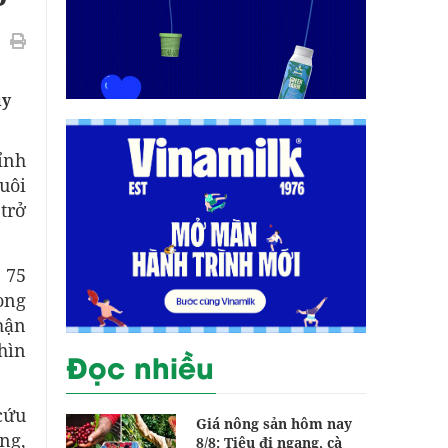
uy
ỉnh
uôi
trở
 75
ong
hận
hìn
Đọc nhiều
cứu
Giá nông sản hôm nay
ng,
8/8: Tiêu đi ngang, cà