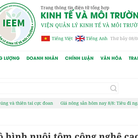
Trang thông tin điện tử tổng hợp
Tiếng Việt
Tiếng Anh
Thứ bảy 08/0
G LƯỢNG
DOANH NHÂN
CHÍNH LUẬN
VĂN HÓA
TRA
c đoan
Giá nông sản hôm nay 8/8: Tiêu đi ngang, cà phê giảm mạ
 hình nuôi tôm công nghệ ca