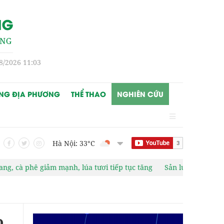
8/2026 11:03
NG ĐỊA PHƯƠNG
THỂ THAO
NGHIÊN CỨU
Hà Nội: 33
°C
nh, lúa tươi tiếp tục tăng
Sản lượng dầu của Nga tăng trong th
o