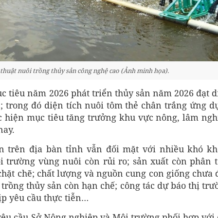
 thuật nuôi trồng thủy sản công nghệ cao (Ảnh minh họa).
 tiêu năm 2026 phát triển thủy sản năm 2026 đạt d
n; trong đó diện tích nuôi tôm thẻ chân trắng ứng d
c hiện mục tiêu tăng trưởng khu vực nông, lâm ngh
nay.
n trên địa bàn tỉnh vẫn đối mặt với nhiều khó kh
 trường vùng nuôi còn rủi ro; sản xuất còn phân t
a chặt chẽ; chất lượng và nguồn cung con giống chưa 
 trồng thủy sản còn hạn chế; công tác dự báo thị trư
ịp yêu cầu thực tiễn…
yêu cầu Sở Nông nghiệp và Môi trường phối hợp với 